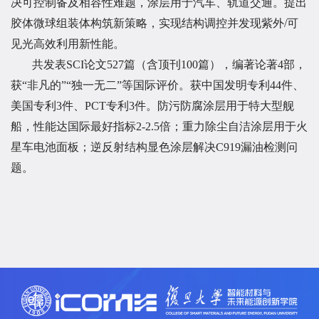
决可控制备及相容性难题，涂层用于汽车、轨道交通。提出
胶体微球组装体构筑新策略，实现结构调控并发现紫外/可
见光高效利用新性能。
共发表SCI论文527篇（含顶刊100篇），编著论著4部，
获“非凡的”“独一无二”等国际评价。获中国发明专利44件、
美国专利3件、PCT专利3件。防污防腐涂层用于特大型舰
船，性能达国际最好指标2-2.5倍；重力除尘自洁涂层用于火
星车电池面板；逆反射结构显色涂层解决C919漏油检测问
题。